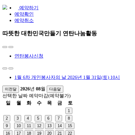
예약하기
예약확인
예약취소
따뜻한 대한민국만들기 연탄나눔활동
연탄봉사신청
1월 6차 개인봉사자의 날 2026년 1월 31일(토) 10시
2026
년
08
월
이전달
다음달
선택한 날짜
예약마감(예약불가)
일
월
화
수
목
금
토
1
2
3
4
5
6
7
8
9
10
11
12
13
14
15
16
17
18
19
20
21
22