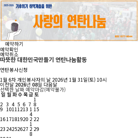
예약하기
예약확인
예약취소
따뜻한 대한민국만들기 연탄나눔활동
연탄봉사신청
1월 6차 개인봉사자의 날 2026년 1월 31일(토) 10시
이전달
2026
년
08
월
다음달
선택한 날짜
예약마감(예약불가)
일
월
화
수
목
금
토
1
2
3
4
5
6
7
8
9
10
11
12
13
1
15
4
16
17
18
19
20
2
22
1
23
24
25
26
27
2
29
8